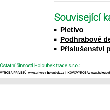
Související k
Pletivo
Podhrabové d
Příslušenství 
Ostatní činnosti Holoubek trade s.r.o.:
VÝROBA PŘÍVĚSŮ:
www.privesy-holoubek.cz
|
KOVOVÝROBA:
www.holoubek