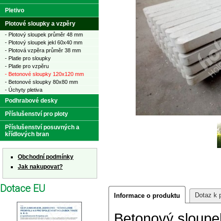
Pletivo
Plotové sloupky a vzpěry
- Plotový sloupek průměr 48 mm
- Plotový sloupek jekl 60x40 mm
- Plotová vzpěra průměr 38 mm
- Platle pro sloupky
- Platle pro vzpěru
- Betonové sloupky 120x120 mm
- Betonové sloupky 80x80 mm
- Úchyty pletiva
Podhrabové desky
Příslušenství pro ploty
Příslušenství posuvných a
křídlových bran
Obchodní podmínky
Jak nakupovat?
Dotace EU
Dotaz k 
Informace o produktu
Betonový sloup