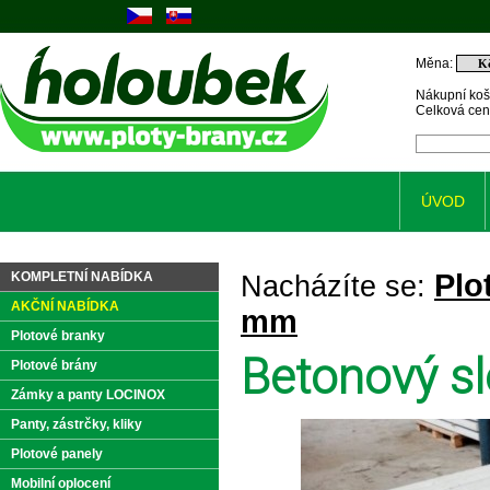
Měna:
Nákupní koš
Celková ce
ÚVOD
Plo
KOMPLETNÍ NABÍDKA
Nacházíte se:
AKČNÍ NABÍDKA
mm
Plotové branky
Betonový s
Plotové brány
Zámky a panty LOCINOX
Panty, zástrčky, kliky
Plotové panely
Mobilní oplocení