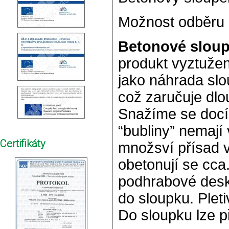
Možnost odběru p
Betonové sloup
produkt vyztužen
jako náhrada slo
což zaručuje dlo
Snažíme se docíl
“bubliny” nemají
Certifikáty
množsví přísad v
obetonují se cca
podhrabové desky
do sloupku. Plet
Do sloupku lze p