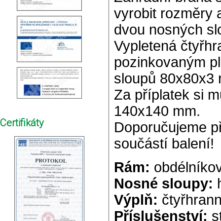
vyrobit rozměry 
dvou nosných sl
Vypletená čtyřh
pozinkovaným pl
sloupů 80x80x3
Za příplatek si m
140x140 mm.
Certifikáty
Doporučujeme při
součástí balení!
Rám:
obdélníkov
Nosné sloupy:
h
Výplň:
čtyřhrann
Příslušenství:
st