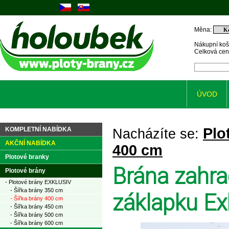
Měna:
Nákupní koš
Celková ce
ÚVOD
Plo
KOMPLETNÍ NABÍDKA
Nacházíte se:
AKČNÍ NABÍDKA
400 cm
Plotové branky
Brána zahra
Plotové brány
- Plotové brány EXKLUSIV
- Šířka brány 350 cm
záklapku Ex
- Šířka brány 400 cm
- Šířka brány 450 cm
- Šířka brány 500 cm
- Šířka brány 600 cm