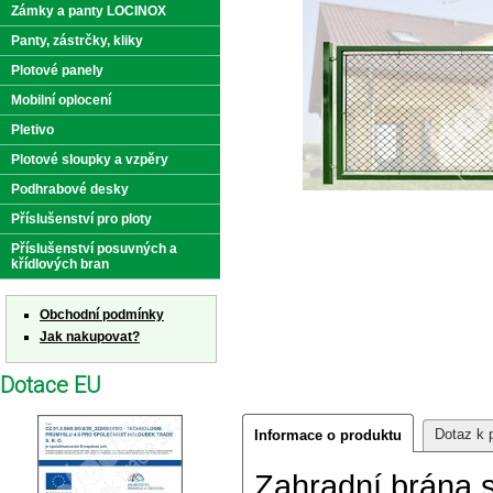
Zámky a panty LOCINOX
Panty, zástrčky, kliky
Plotové panely
Mobilní oplocení
Pletivo
Plotové sloupky a vzpěry
Podhrabové desky
Příslušenství pro ploty
Příslušenství posuvných a
křídlových bran
Obchodní podmínky
Jak nakupovat?
Dotace EU
Dotaz k 
Informace o produktu
Zahradní brána 