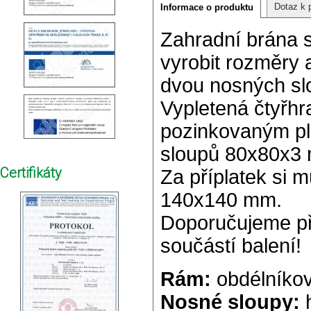
Dotaz k 
Informace o produktu
Zahradní brána 
vyrobit rozměry 
dvou nosných sl
Vypletená čtyřh
pozinkovaným pl
sloupů 80x80x3
Certifikáty
Za příplatek si m
140x140 mm.
Doporučujeme při
součástí balení!
Rám:
obdélníkov
Nosné sloupy:
h