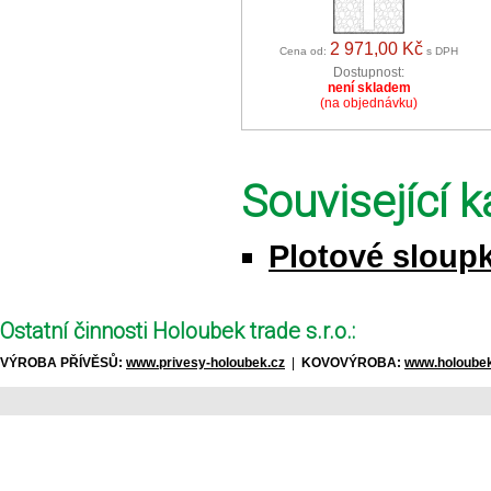
2 971,00 Kč
Cena od:
s DPH
Dostupnost:
není skladem
(na objednávku)
Související k
Plotové sloupk
Ostatní činnosti Holoubek trade s.r.o.:
VÝROBA PŘÍVĚSŮ:
www.privesy-holoubek.cz
|
KOVOVÝROBA:
www.holoubek