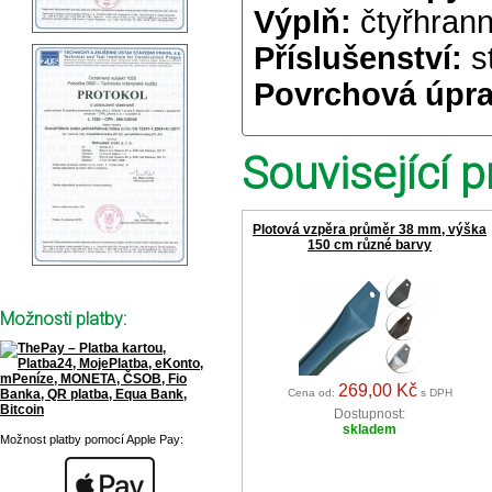
Výplň:
čtyřhrann
Příslušenství:
st
Povrchová úpra
Související p
Plotová vzpěra průměr 38 mm, výška
150 cm různé barvy
Možnosti platby:
269,00 Kč
Cena od:
s DPH
Dostupnost:
skladem
Možnost platby pomocí Apple Pay: