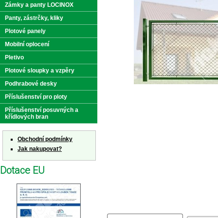
Zámky a panty LOCINOX
Panty, zástrčky, kliky
Plotové panely
Mobilní oplocení
Pletivo
Plotové sloupky a vzpěry
Podhrabové desky
Příslušenství pro ploty
Příslušenství posuvných a
křídlových bran
Obchodní podmínky
Jak nakupovat?
Dotace EU