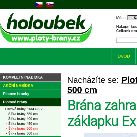
Měna:
Nákupní koš
Celková ce
ÚVOD
Plo
KOMPLETNÍ NABÍDKA
Nacházíte se:
AKČNÍ NABÍDKA
500 cm
Plotové branky
Brána zahra
Plotové brány
- Plotové brány EXKLUSIV
- Šířka brány 350 cm
záklapku Ex
- Šířka brány 400 cm
- Šířka brány 450 cm
- Šířka brány 500 cm
- Šířka brány 600 cm