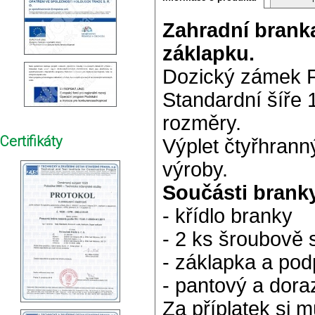
Zahradní brank
záklapku.
Dozický zámek F
Standardní šíře 
rozměry.
Certifikáty
Výplet čtyřhran
výroby.
Součásti brank
- křídlo branky
- 2 ks šroubově 
- záklapka a po
-
pantový a dora
Za příplatek si m