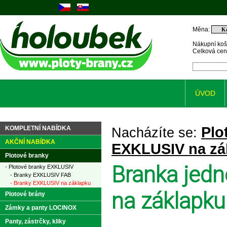
Měna:
Nákupní koš
Celková ce
ÚVOD
Plo
KOMPLETNÍ NABÍDKA
Nacházíte se:
AKČNÍ NABÍDKA
EXKLUSIV na zá
Plotové branky
Branka jedn
- Plotové branky EXKLUSIV
- Branky EXKLUSIV FAB
- Branky EXKLUSIV na záklapku
na záklapku
Plotové brány
Zámky a panty LOCINOX
Panty, zástrčky, kliky