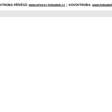
VÝROBA PŘÍVĚSŮ:
www.privesy-holoubek.cz
|
KOVOVÝROBA:
www.holoubek