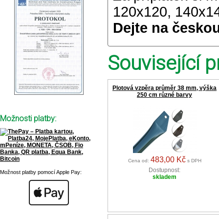
120x120, 140x1
Dejte na českou
Související p
Plotová vzpěra průměr 38 mm, výška
250 cm různé barvy
Možnosti platby:
483,00 Kč
Cena od:
s DPH
Dostupnost:
Možnost platby pomocí Apple Pay:
skladem