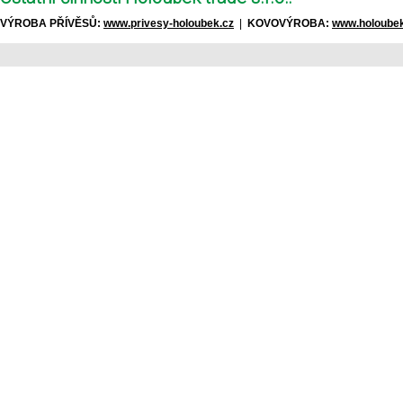
VÝROBA PŘÍVĚSŮ:
www.privesy-holoubek.cz
|
KOVOVÝROBA:
www.holoubek