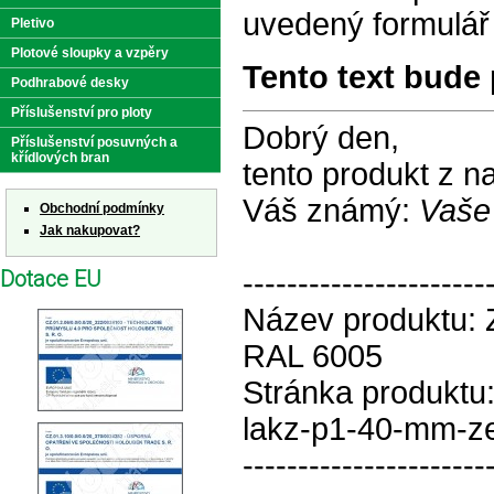
uvedený formulář
Pletivo
Plotové sloupky a vzpěry
Tento text bude 
Podhrabové desky
Příslušenství pro ploty
Dobrý den,
Příslušenství posuvných a
křídlových bran
tento produkt z 
Váš známý:
Vaše
Obchodní podmínky
Jak nakupovat?
Dotace EU
----------------------
Název produktu:
RAL 6005
Stránka produktu
lakz-p1-40-mm-ze
----------------------