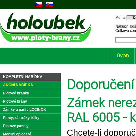
Měna:
Nákupní koš
Celková ce
ÚVOD
KOMPLETNÍ NABÍDKA
Doporučení
AKČNÍ NABÍDKA
Plotové branky
Zámek nerez
Plotové brány
Zámky a panty LOCINOX
RAL 6005 - k
Panty, zástrčky, kliky
Plotové panely
Chcete-li doporuč
Mobilní oplocení