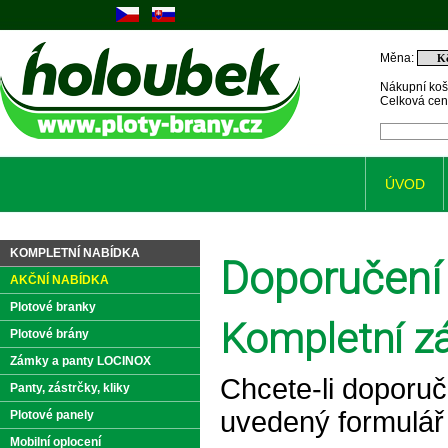
Měna:
Nákupní koš
Celková ce
ÚVOD
KOMPLETNÍ NABÍDKA
Doporučení
AKČNÍ NABÍDKA
Plotové branky
Kompletní z
Plotové brány
Zámky a panty LOCINOX
Chcete-li doporuč
Panty, zástrčky, kliky
uvedený formulář
Plotové panely
Mobilní oplocení