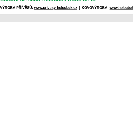
VÝROBA PŘÍVĚSŮ:
www.privesy-holoubek.cz
|
KOVOVÝROBA:
www.holoubek