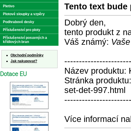
Tento text bude 
Pletivo
Plotové sloupky a vzpěry
Dobrý den,
Podhrabové desky
tento produkt z 
Příslušenství pro ploty
Příslušenství posuvných a
Váš známý:
Vaše
křídlových bran
Obchodní podmínky
----------------------
Jak nakupovat?
Název produktu:
Dotace EU
Stránka produktu:
set-det-997.html
----------------------
Více informací na