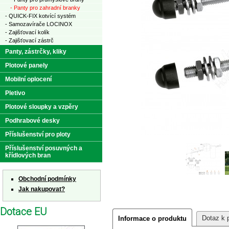
- Panty pro zahradní branky
- QUICK-FIX kotvící systém
- Samozavírače LOCINOX
- Zajišťovací kolík
- Zajišťovací zástrč
Panty, zástrčky, kliky
Plotové panely
Mobilní oplocení
Pletivo
Plotové sloupky a vzpěry
Podhrabové desky
Příslušenství pro ploty
Příslušenství posuvných a
křídlových bran
Obchodní podmínky
Jak nakupovat?
Dotace EU
Dotaz k 
Informace o produktu