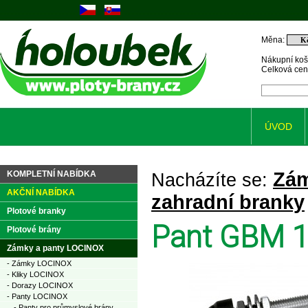
Měna:
Nákupní koš
Celková ce
ÚVOD
Zám
KOMPLETNÍ NABÍDKA
Nacházíte se:
AKČNÍ NABÍDKA
zahradní branky
Plotové branky
Pant GBM 1
Plotové brány
Zámky a panty LOCINOX
- Zámky LOCINOX
- Kliky LOCINOX
- Dorazy LOCINOX
- Panty LOCINOX
- Panty pro průmyslové brány