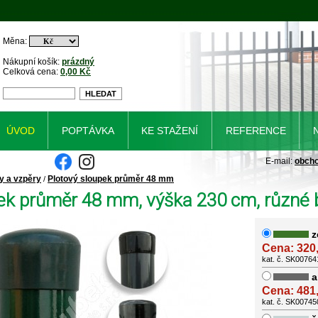
Měna:
Nákupní košík:
prázdný
Celková cena:
0,00 Kč
ÚVOD
POPTÁVKA
KE STAŽENÍ
REFERENCE
E-mail:
obch
y a vzpěry
Plotový sloupek průměr 48 mm
/
ek průměr 48 mm, výška 230 cm, různé 
z
Cena: 320
kat. č. SK00764
a
Cena: 481
kat. č. SK0074