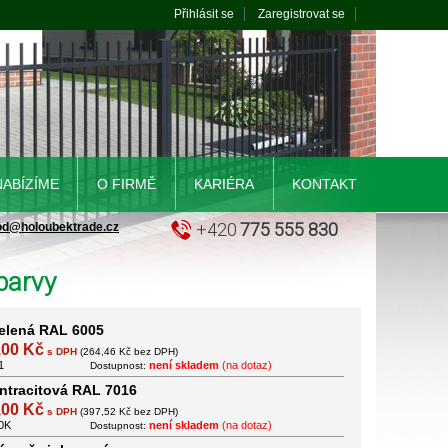
Přihlásit se
Zaregistrovat se
NABÍZÍME
O FIRMĚ
KARIÉRA
KONTAKT
+420
775 555 830
od@holoubektrade.cz
barvy
elená RAL 6005
,00 Kč
s DPH
(264,46 Kč bez DPH)
1
není skladem
(na dotaz)
Dostupnost:
ntracitová RAL 7016
,00 Kč
s DPH
(397,52 Kč bez DPH)
50K
není skladem
(na dotaz)
Dostupnost: