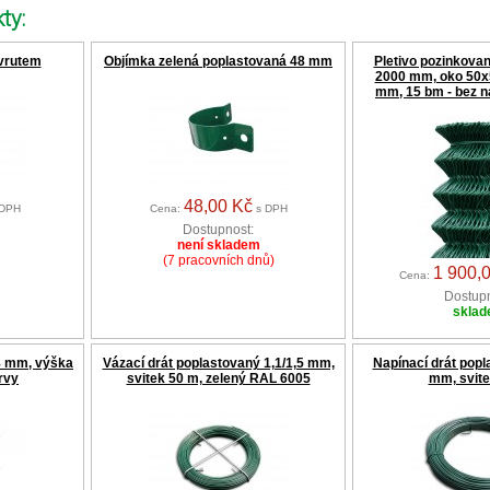
ty:
 vrutem
Objímka zelená poplastovaná 48 mm
Pletivo pozinkova
2000 mm, oko 50x5
mm, 15 bm - bez n
48,00 Kč
DPH
Cena:
s DPH
Dostupnost:
není skladem
(7 pracovních dnů)
1 900,
Cena:
Dostupn
skla
8 mm, výška
Vázací drát poplastovaný 1,1/1,5 mm,
Napínací drát popl
rvy
svitek 50 m, zelený RAL 6005
mm, svite