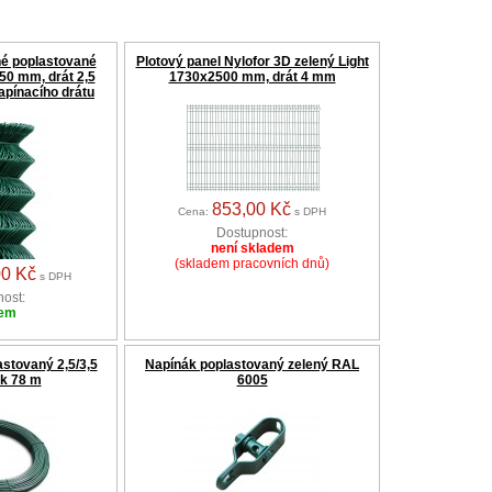
né poplastované
Plotový panel Nylofor 3D zelený Light
0 mm, drát 2,5
1730x2500 mm, drát 4 mm
apínacího drátu
853,00 Kč
Cena:
s DPH
Dostupnost:
není skladem
(skladem pracovních dnů)
00 Kč
s DPH
ost:
dem
astovaný 2,5/3,5
Napínák poplastovaný zelený RAL
k 78 m
6005