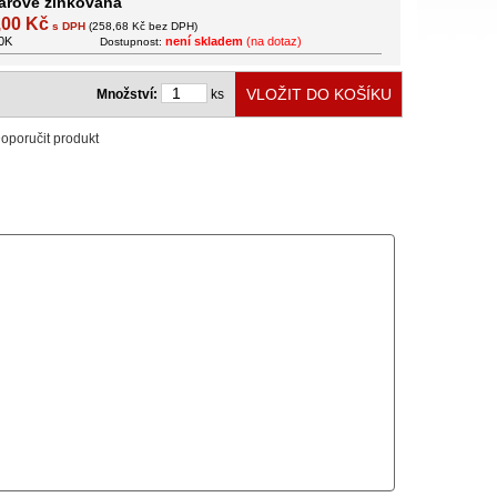
árově zinkovaná
,00 Kč
s DPH
(258,68 Kč bez DPH)
10K
není skladem
(na dotaz)
Dostupnost:
Množství:
ks
oporučit produkt