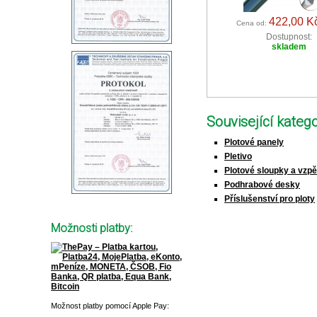
422,00 K
Cena od:
Dostupnost:
skladem
Související katego
Plotové panely
Pletivo
Plotové sloupky a vzp
Podhrabové desky
Příslušenství pro ploty
Možnosti platby:
Možnost platby pomocí Apple Pay: