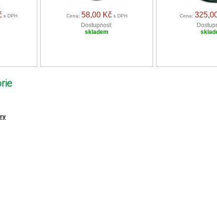
č
58,00 Kč
325,0
s DPH
Cena:
s DPH
Cena:
Dostupnost:
Dostupn
skladem
skla
rie
ěry