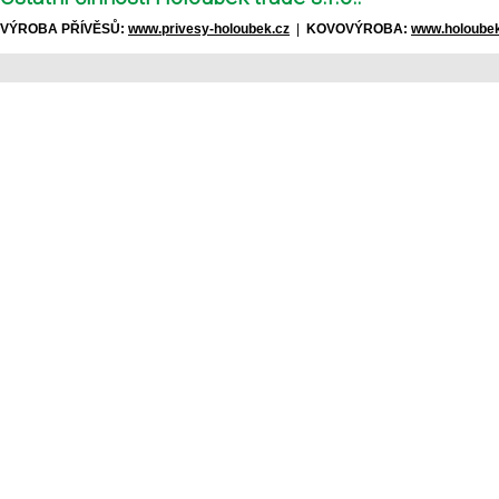
VÝROBA PŘÍVĚSŮ:
www.privesy-holoubek.cz
|
KOVOVÝROBA:
www.holoubek