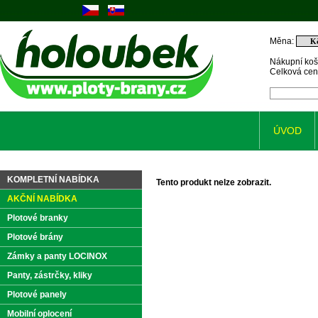
Měna:
Nákupní koš
Celková ce
ÚVOD
KOMPLETNÍ NABÍDKA
Tento produkt nelze zobrazit.
AKČNÍ NABÍDKA
Plotové branky
Plotové brány
Zámky a panty LOCINOX
Panty, zástrčky, kliky
Plotové panely
Mobilní oplocení