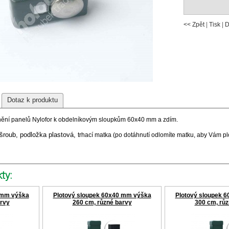
<< Zpět
|
Tisk
|
D
Dotaz k produktu
nění panelů Nylofor k obdelníkovým sloupkům 60x40 mm a zdím.
 šroub, podložka plastová,
trhací matka (po dotáhnutí odlomíte matku, aby Vám p
ty:
 mm výška
Plotový sloupek 60x40 mm výška
Plotový sloupek 
arvy
260 cm, různé barvy
300 cm, růz