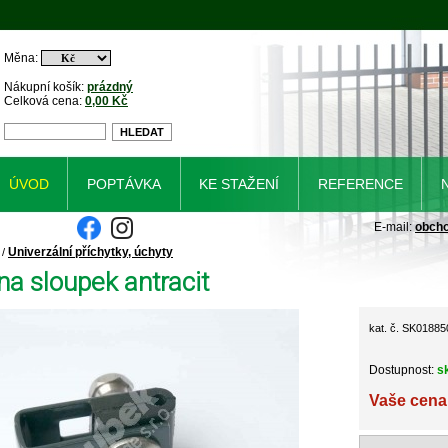
Měna:
Nákupní košík:
prázdný
Celková cena:
0,00 Kč
ÚVOD
POPTÁVKA
KE STAŽENÍ
REFERENCE
E-mail:
obch
Univerzální příchytky, úchyty
/
na sloupek antracit
kat. č. SK01885
Dostupnost:
s
Vaše cena