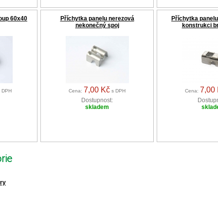
loup 60x40
Příchytka panelu nerezová
Příchytka panelu
nekonečný spoj
konstrukci br
7,00 Kč
7,00
 DPH
Cena:
s DPH
Cena:
Dostupnost:
Dostupn
skladem
skla
rie
ěry