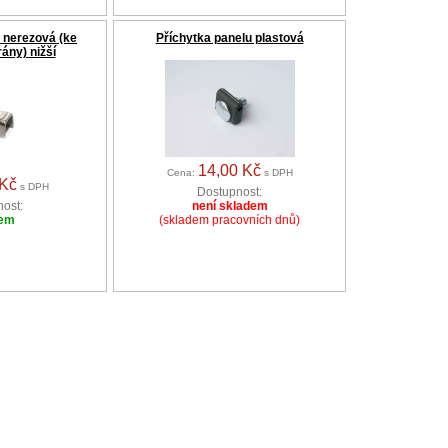
 nerezová (ke
Příchytka panelu plastová
ány) nižší
14,00 Kč
Cena:
s DPH
 Kč
s DPH
Dostupnost:
ost:
není skladem
dem
(skladem pracovních dnů)