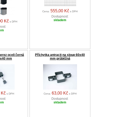
555,00 Kč
Cena:
s DPH
Dostupnost:
skladem
00 Kč
s DPH
ost:
dem
erez oceli černá
Příchytka antracit na sloup 60x40
60x40 mm
mm průběžná
 Kč
63,00 Kč
s DPH
Cena:
s DPH
ost:
Dostupnost:
dem
skladem