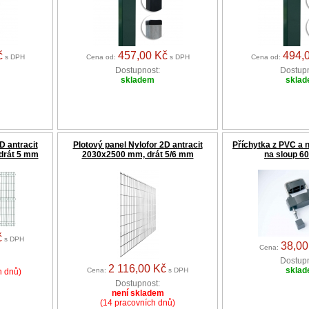
č
457,00 Kč
494,
s DPH
Cena od:
s DPH
Cena od:
Dostupnost:
Dostupn
skladem
skla
D antracit
Plotový panel Nylofor 2D antracit
Příchytka z PVC a n
drát 5 mm
2030x2500 mm, drát 5/6 mm
na sloup 
č
s DPH
38,00
Cena:
Dostupn
2 116,00 Kč
skla
Cena:
s DPH
h dnů)
Dostupnost:
není skladem
(14 pracovních dnů)