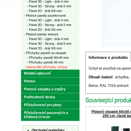
- Panel 3D - Light - drát 4 mm
- Panel 3D - Strong - drát 5 mm
- Panel 2D - drát 5/6 mm
- Plotové panely pozinkované
- Panel 3D - Light - drát 4 mm
- Panel 3D - Strong - drát 5 mm
- Panel 2D - drát 5/6 mm
- Plotové panely antracit
- Panel 3D - Light - drát 4 mm
- Panel 3D - Strong - drát 5 mm
- Panel 2D - drát 5/6 mm
- Příchytky panelů na sloupek
Informace o produktu
- Příchytky panelů 60x40 mm
- Příchytky panelů 48 mm
- Univerzální příchytky, úchyty
Úchyt se používá na upev
Mobilní oplocení
Obsah balení
: úchytka,
Pletivo
Barva: RAL 7016 antracit
Plotové sloupky a vzpěry
Podhrabové desky
Související produk
Příslušenství pro ploty
Plotový sloupek 60x40
Příslušenství posuvných a
200 cm, různé b
křídlových bran
Obchodní podmínky