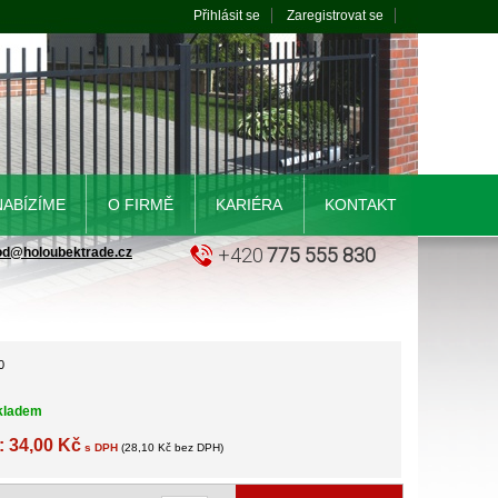
Přihlásit se
Zaregistrovat se
NABÍZÍME
O FIRMĚ
KARIÉRA
KONTAKT
+420
775 555 830
od@holoubektrade.cz
0
kladem
: 34,00 Kč
s DPH
(28,10 Kč bez DPH)