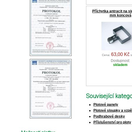
Příchytka antracit na s
mm koncová
63,00 Kč
Cena:
s
Dostupnost:
skladem
Související katego
Plotové panely
Plotové sloupky a vzp
Podhrabové desky
Příslušenství pro ploty