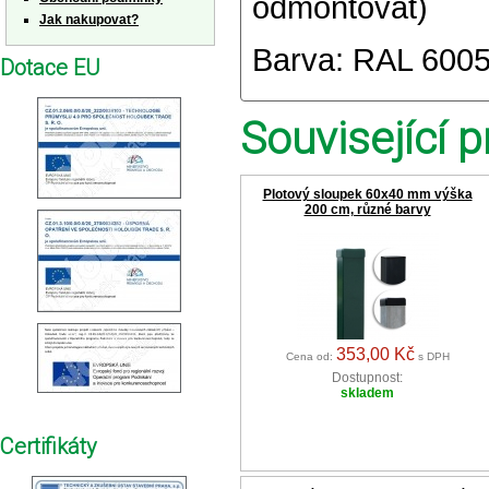
odmontovat)
Jak nakupovat?
Barva: RAL 6005
Dotace EU
Související p
Plotový sloupek 60x40 mm výška
200 cm, různé barvy
353,00 Kč
Cena od:
s DPH
Dostupnost:
skladem
Certifikáty