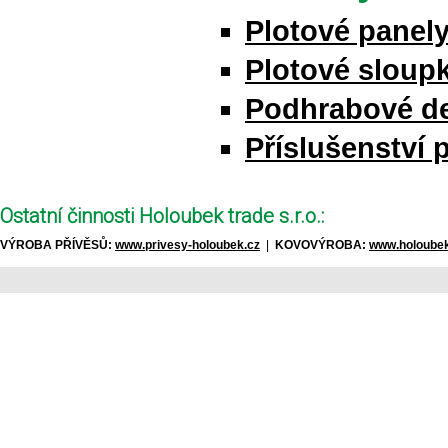
Plotové panel
Plotové sloupk
Podhrabové d
Příslušenství 
Ostatní činnosti Holoubek trade s.r.o.:
VÝROBA PŘÍVĚSŮ:
www.privesy-holoubek.cz
|
KOVOVÝROBA:
www.holoubek