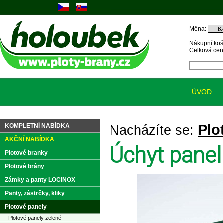
Měna:
Nákupní koš
Celková ce
ÚVOD
Plo
KOMPLETNÍ NABÍDKA
Nacházíte se:
AKČNÍ NABÍDKA
Úchyt panel
Plotové branky
Plotové brány
Zámky a panty LOCINOX
Panty, zástrčky, kliky
Plotové panely
- Plotové panely zelené