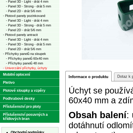
- Panel 3D - Light - drát 4 mm
- Panel 3D - Strong - drát 5 mm
- Panel 2D - drát 5/6 mm
- Plotové panely pozinkované
- Panel 3D - Light - drát 4 mm
- Panel 3D - Strong - drát 5 mm
- Panel 2D - drát 5/6 mm
- Plotové panely antracit
- Panel 3D - Light - drát 4 mm
- Panel 3D - Strong - drát 5 mm
- Panel 2D - drát 5/6 mm
- Příchytky panelů na sloupek
- Příchytky panelů 60x40 mm
- Příchytky panelů 48 mm
- Univerzální příchytky, úchyty
Mobilní oplocení
Dotaz k 
Informace o produktu
Pletivo
Úchyt se použív
Plotové sloupky a vzpěry
60x40 mm a zdí
Podhrabové desky
Příslušenství pro ploty
Obsah balení
:
Příslušenství posuvných a
křídlových bran
dotáhnutí odlomí
Obchodní podmínky