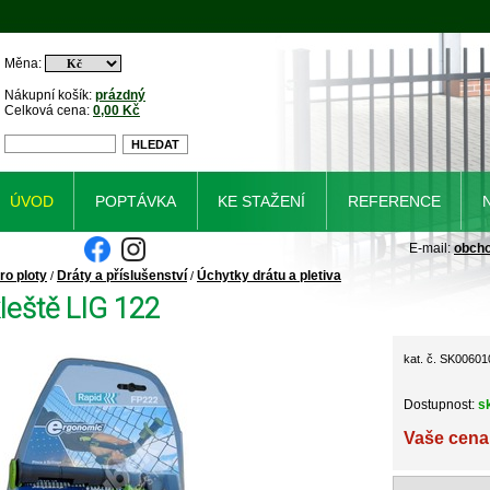
Měna:
Nákupní košík:
prázdný
Celková cena:
0,00 Kč
ÚVOD
POPTÁVKA
KE STAŽENÍ
REFERENCE
E-mail:
obch
ro ploty
Dráty a příslušenství
Úchytky drátu a pletiva
/
/
leště LIG 122
kat. č. SK00601
Dostupnost:
s
Vaše cena