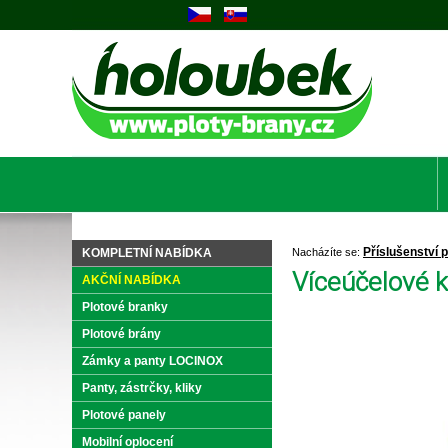
Příslušenství p
KOMPLETNÍ NABÍDKA
Nacházíte se:
Víceúčelové k
AKČNÍ NABÍDKA
Plotové branky
Plotové brány
Zámky a panty LOCINOX
Panty, zástrčky, kliky
Plotové panely
Mobilní oplocení