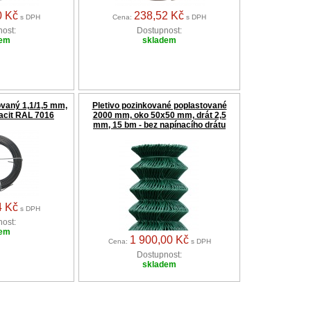
0 Kč
238,52 Kč
s DPH
Cena:
s DPH
ost:
Dostupnost:
dem
skladem
ovaný 1,1/1,5 mm,
Pletivo pozinkované poplastované
racit RAL 7016
2000 mm, oko 50x50 mm, drát 2,5
mm, 15 bm - bez napínacího drátu
4 Kč
s DPH
ost:
dem
1 900,00 Kč
Cena:
s DPH
Dostupnost:
skladem