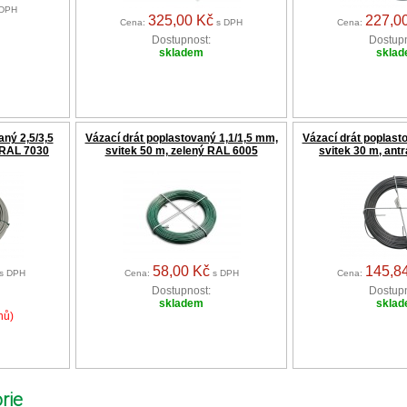
DPH
325,00 Kč
227,0
Cena:
s DPH
Cena:
Dostupnost:
Dostupn
skladem
skla
aný 2,5/3,5
Vázací drát poplastovaný 1,1/1,5 mm,
Vázací drát poplast
 RAL 7030
svitek 50 m, zelený RAL 6005
svitek 30 m, ant
58,00 Kč
145,8
s DPH
Cena:
s DPH
Cena:
Dostupnost:
Dostupn
skladem
skla
nů)
rie