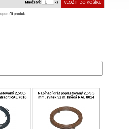
Množství:
ks
oporučit produkt
astovaný 2,5/3,5
Napínací drát poplastovaný 2,5/3,5
ntracit RAL 7016
mm, svitek 52 m, hnědá RAL 8014