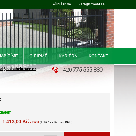
Přihlásit se
Zaregistrovat se
NABÍZÍME
O FIRMĚ
KARIÉRA
KONTAKT
+420
775 555 830
od@holoubektrade.cz
0
kladem
: 1 413,00 Kč
s DPH
(1 167,77 Kč bez DPH)