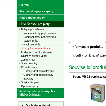
Pletivo
Plotové sloupky a vzpěry
Podhrabové desky
Příslušenství pro ploty
- Dráty a příslušenství
- Napínací dráty poplastované
- Napínací dráty pozinkované
- Vázací dráty
- Napínáky drátu
Informace o produktu
- Úchytky drátu a pletiva
- Krytky a záslepky sloupků
- slouží k rychlému přivaz
- Objímky, držáky vzpěr
- Zemní vruty
- Stínící tkaniny
Související produk
- Ostnaté dráty
- Ostnatý drát poplastovaný
- Ostnatý drát pozinkovaný
Spona VR 22 poplastova
- Bavolety
- Spojky sloupků
- Opravný sprej
Příslušenství posuvných a
křídlových bran
Obchodní podmínky