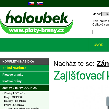
Měna:
Nákupní koš
Celková ce
ÚVOD
Zám
KOMPLETNÍ NABÍDKA
Nacházíte se:
AKČNÍ NABÍDKA
Zajišťovací 
Plotové branky
Plotové brány
Zámky a panty LOCINOX
- Zámky LOCINOX
- Kliky LOCINOX
- Dorazy LOCINOX
- Panty LOCINOX
- Panty pro průmyslové brány