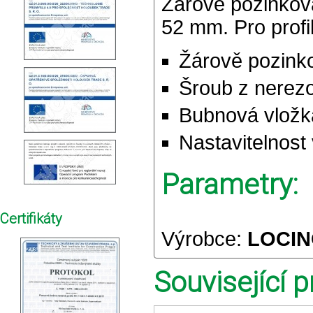
Žárově pozinkova
52 mm. Pro profi
Žárově pozinko
Šroub z nerezo
Bubnová vložka
Nastavitelnost
Parametry:
Certifikáty
Výrobce:
LOCIN
Související p