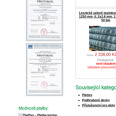
Lesnické uzlové pozinkov
1250 mm, tl. 2x2,8 mm, 13
50 bm
2 338,00 K
Cena:
Dostupnost:
není skladem
(skladem pracovníc
Související katego
Pletivo
Podhrabové desky
Příslušenství pro ploty
Možnosti platby: