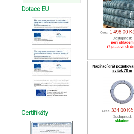
Dotace EU
1 498,00 K
Cena:
Dostupnost:
není skladem
(7 pracovních d
Napínací drát pozinkova
svitek 78 m
334,00 Kč
Certifikáty
Cena:
Dostupnost:
skladem