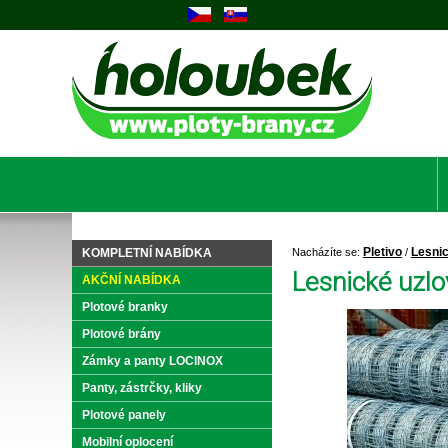
Pletivo
Lesnic
KOMPLETNÍ NABÍDKA
Nacházíte se:
/
Lesnické uzlo
AKČNÍ NABÍDKA
Plotové branky
Plotové brány
Zámky a panty LOCINOX
Panty, zástrčky, kliky
Plotové panely
Mobilní oplocení