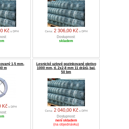
00 Kč
2 306,00 Kč
s DPH
Cena:
s DPH
ost:
Dostupnost:
dem
skladem
kovaný 1,5 mm,
Lesnické uzlové pozinkované pletivo
30 m
1000 mm, tl. 2x2,8 mm 11 drátů, bal.
50 bm
0 Kč
s DPH
2 040,00 Kč
Cena:
s DPH
ost:
dem
Dostupnost:
není skladem
(na objednávku)