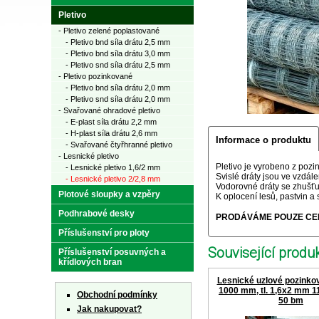
Pletivo
- Pletivo zelené poplastované
- Pletivo bnd síla drátu 2,5 mm
- Pletivo bnd síla drátu 3,0 mm
- Pletivo snd síla drátu 2,5 mm
- Pletivo pozinkované
- Pletivo bnd síla drátu 2,0 mm
- Pletivo snd síla drátu 2,0 mm
- Svařované ohradové pletivo
- E-plast síla drátu 2,2 mm
- H-plast síla drátu 2,6 mm
Informace o produktu
- Svařované čtyřhranné pletivo
- Lesnické pletivo
Pletivo je vyrobeno z pozi
- Lesnické pletivo 1,6/2 mm
Svislé dráty jsou ve vzdál
- Lesnické pletivo 2/2,8 mm
Vodorovné dráty se zhušť
Plotové sloupky a vzpěry
K oplocení lesů, pastvin a 
Podhrabové desky
PRODÁVÁME POUZE CEL
Příslušenství pro ploty
Související produk
Příslušenství posuvných a
křídlových bran
Lesnické uzlové pozinkov
1000 mm, tl. 1,6x2 mm 11 
Obchodní podmínky
50 bm
Jak nakupovat?