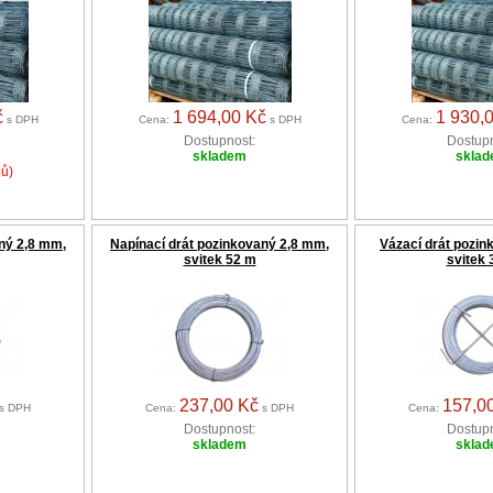
č
1 694,00 Kč
1 930,
s DPH
Cena:
s DPH
Cena:
Dostupnost:
Dostupn
skladem
skla
nů)
ný 2,8 mm,
Napínací drát pozinkovaný 2,8 mm,
Vázací drát pozin
svitek 52 m
svitek 
237,00 Kč
157,0
s DPH
Cena:
s DPH
Cena:
Dostupnost:
Dostupn
skladem
skla