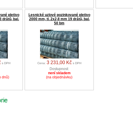
ané pletivo
Lesnické uzlové pozinkované pletivo
 drátů, bal.
2000 mm, tl. 2x2,8 mm 19 drátů, bal.
50 bm
č
3 231,00 Kč
s DPH
Cena:
s DPH
Dostupnost:
není skladem
h dnů)
(na objednávku)
rie