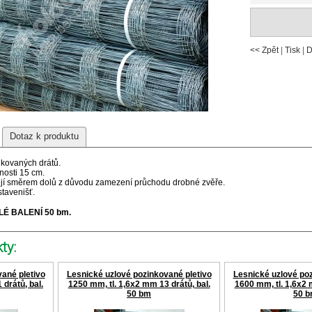
<< Zpět
|
Tisk
|
D
Dotaz k produktu
nkovaných drátů.
enosti 15 cm.
ují směrem dolů z důvodu zamezení průchodu drobné zvěře.
stavenišť.
É BALENÍ 50 bm.
ty:
ané pletivo
Lesnické uzlové pozinkované pletivo
Lesnické uzlové poz
drátů, bal.
1250 mm, tl. 1,6x2 mm 13 drátů, bal.
1600 mm, tl. 1,6x2 
50 bm
50 