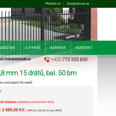
Přihlásit se
Zaregistrovat se
NABÍZÍME
O FIRMĚ
KARIÉRA
KONTAKT
+420
775 555 830
od@holoubektrade.cz
,8 mm 15 drátů, bal. 50 bm
e celá balení 50 metrů
0
ení skladem
(skladem pracovních dnů)
: 2 685,00 Kč
s DPH
(2 219,01 Kč bez DPH)