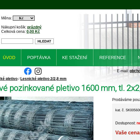
Měna:
Nákupní košík:
prázdný
Celková cena:
0,00 Kč
ÚVOD
POPTÁVKA
KE STAŽENÍ
REFERENCE
E-mail:
obch
ké pletivo
Lesnické pletivo 2/2,8 mm
/
vé pozinkované pletivo 1600 mm, tl. 2x2
Prodáváme pouz
kat. č. SK00560
Dostupnost:
n
Vaše cena