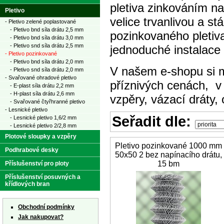
pletiva zinkováním n
Pletivo
velice trvanlivou a s
- Pletivo zelené poplastované
- Pletivo bnd síla drátu 2,5 mm
pozinkovaného pletiva
- Pletivo bnd síla drátu 3,0 mm
- Pletivo snd síla drátu 2,5 mm
jednoduché instalace 
- Pletivo pozinkované
- Pletivo bnd síla drátu 2,0 mm
V našem e-shopu si mů
- Pletivo snd síla drátu 2,0 mm
- Svařované ohradové pletivo
příznivých cenách, v 
- E-plast síla drátu 2,2 mm
- H-plast síla drátu 2,6 mm
vzpěry, vázací dráty,
- Svařované čtyřhranné pletivo
- Lesnické pletivo
Seřadit dle:
- Lesnické pletivo 1,6/2 mm
- Lesnické pletivo 2/2,8 mm
Plotové sloupky a vzpěry
Pletivo pozinkované 1000 mm
Podhrabové desky
50x50 2 bez napínacího drátu,
15 bm
Příslušenství pro ploty
Příslušenství posuvných a
křídlových bran
Obchodní podmínky
Jak nakupovat?