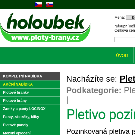
Měna:
Nákupní koš
Celková ce
ÚVOD
Ple
KOMPLETNÍ NABÍDKA
Nacházíte se:
AKČNÍ NABÍDKA
Pl
Podkategorie:
Plotové branky
|
Plotové brány
Zámky a panty LOCINOX
Pletivo poz
Panty, zástrčky, kliky
Plotové panely
Pozinkovaná pletiva 
Mobilní oplocení