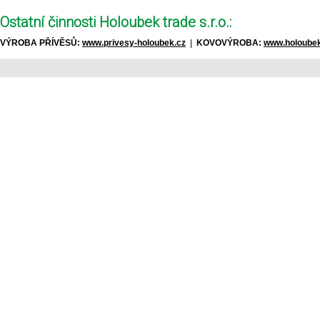
Ostatní činnosti Holoubek trade s.r.o.:
VÝROBA PŘÍVĚSŮ:
www.privesy-holoubek.cz
|
KOVOVÝROBA:
www.holoubek