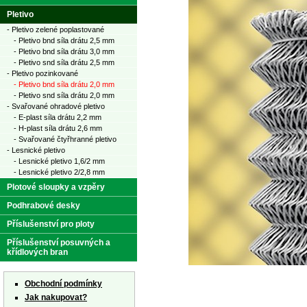
Pletivo
- Pletivo zelené poplastované
- Pletivo bnd síla drátu 2,5 mm
- Pletivo bnd síla drátu 3,0 mm
- Pletivo snd síla drátu 2,5 mm
- Pletivo pozinkované
- Pletivo bnd síla drátu 2,0 mm
- Pletivo snd síla drátu 2,0 mm
- Svařované ohradové pletivo
- E-plast síla drátu 2,2 mm
- H-plast síla drátu 2,6 mm
- Svařované čtyřhranné pletivo
- Lesnické pletivo
- Lesnické pletivo 1,6/2 mm
- Lesnické pletivo 2/2,8 mm
Plotové sloupky a vzpěry
Podhrabové desky
Příslušenství pro ploty
Příslušenství posuvných a
křídlových bran
Obchodní podmínky
Jak nakupovat?