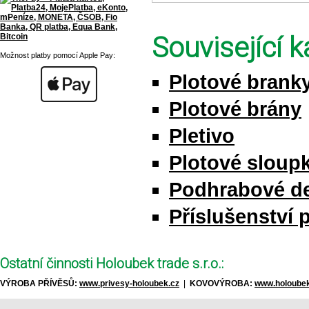
Související k
Možnost platby pomocí Apple Pay:
Plotové brank
Plotové brány
Pletivo
Plotové sloupk
Podhrabové d
Příslušenství 
Ostatní činnosti Holoubek trade s.r.o.:
VÝROBA PŘÍVĚSŮ:
www.privesy-holoubek.cz
|
KOVOVÝROBA:
www.holoubek