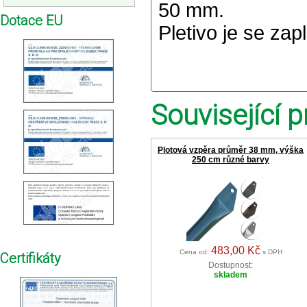
50 mm.
Dotace EU
Pletivo je se za
Související p
Plotová vzpěra průměr 38 mm, výška
250 cm různé barvy
483,00 Kč
Cena od:
s DPH
Certifikáty
Dostupnost:
skladem