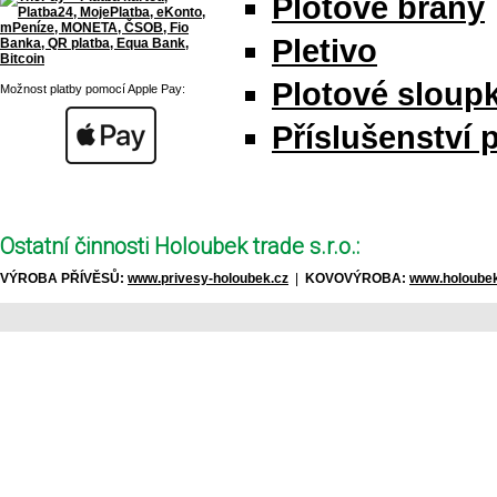
Plotové brány
Pletivo
Plotové sloupk
Možnost platby pomocí Apple Pay:
Příslušenství 
Ostatní činnosti Holoubek trade s.r.o.:
VÝROBA PŘÍVĚSŮ:
www.privesy-holoubek.cz
|
KOVOVÝROBA:
www.holoubek