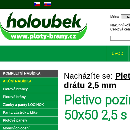
Měna:
Nákupní koš
Celková ce
ÚVOD
Ple
KOMPLETNÍ NABÍDKA
Nacházíte se:
AKČNÍ NABÍDKA
drátu 2,5 mm
Plotové branky
Pletivo po
Plotové brány
Zámky a panty LOCINOX
50x50 2,5 s
Panty, zástrčky, kliky
Plotové panely
Mobilní oplocení