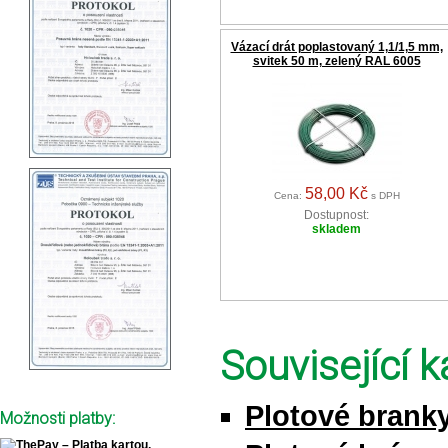
Vázací drát poplastovaný 1,1/1,5 mm,
svitek 50 m, zelený RAL 6005
58,00 Kč
Cena:
s DPH
Dostupnost:
skladem
Související k
Plotové brank
Možnosti platby: