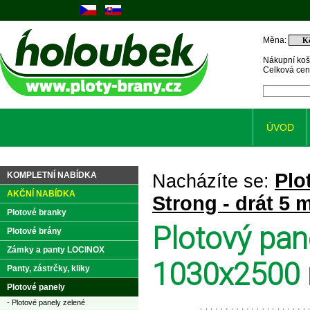
Měna:
Nákupní koš
Celková ce
ÚVOD
Plo
KOMPLETNÍ NABÍDKA
Nacházíte se:
AKČNÍ NABÍDKA
Strong - drát 5
Plotové branky
Plotový pan
Plotové brány
Zámky a panty LOCINOX
1030x2500 
Panty, zástrčky, kliky
Plotové panely
- Plotové panely zelené