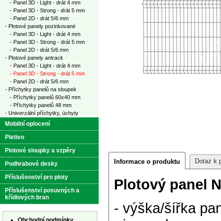
- Panel 3D - Light - drát 4 mm
- Panel 3D - Strong - drát 5 mm
- Panel 2D - drát 5/6 mm
- Plotové panely pozinkované
- Panel 3D - Light - drát 4 mm
- Panel 3D - Strong - drát 5 mm
- Panel 2D - drát 5/6 mm
- Plotové panely antracit
- Panel 3D - Light - drát 4 mm
- Panel 3D - Strong - drát 5 mm
- Panel 2D - drát 5/6 mm
- Příchytky panelů na sloupek
- Příchytky panelů 60x40 mm
- Příchytky panelů 48 mm
- Univerzální příchytky, úchyty
Mobilní oplocení
Pletivo
Plotové sloupky a vzpěry
Dotaz k 
Informace o produktu
Podhrabové desky
Příslušenství pro ploty
Plotový panel N
Příslušenství posuvných a
křídlových bran
- výška/šířka p
Obchodní podmínky