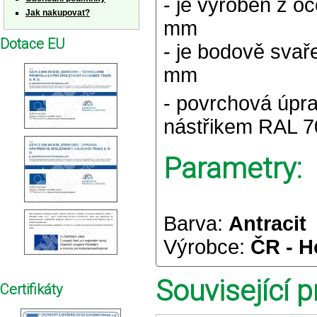
- je vyroben z o
Jak nakupovat?
mm
Dotace EU
- je bodově svař
mm
- povrchová úpr
nástřikem RAL 70
Parametry:
Barva:
Antracit
Výrobce:
ČR - H
Související p
Certifikáty