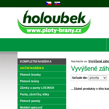
Vyvýšené záh
KOMPLETNÍ NABÍDKA
Nacházíte se:
Vyvýšené záh
AKČNÍ NABÍDKA
Plotové branky
Seřadit dle:
Plotové brány
Zámky a panty LOCINOX
... žádné produkty v této kate
Panty, zástrčky, kliky
Plotové panely
Mobilní oplocení