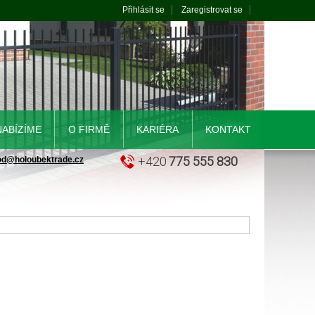
Přihlásit se
Zaregistrovat se
NABÍZÍME
O FIRMĚ
KARIÉRA
KONTAKT
+420
775 555 830
od@holoubektrade.cz