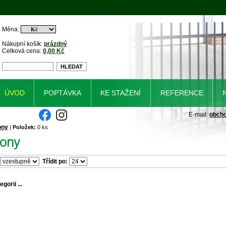
Měna:
Nákupní košík:
prázdný
Celková cena:
0,00 Kč
ÚVOD
POPTÁVKA
KE STAŽENÍ
REFERENCE
E-mail:
obch
ony
|
Položek:
0 ks
ony
Třídit po:
gorii ...