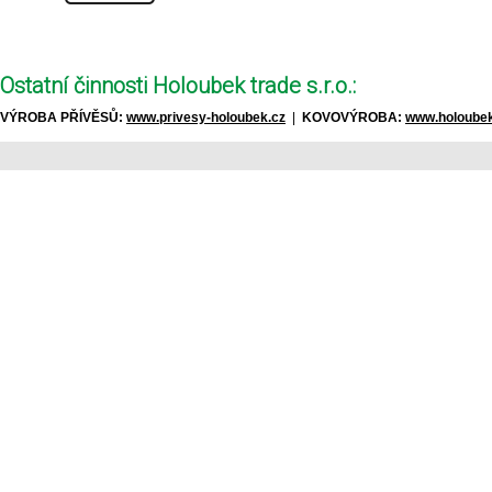
Ostatní činnosti Holoubek trade s.r.o.:
VÝROBA PŘÍVĚSŮ:
www.privesy-holoubek.cz
|
KOVOVÝROBA:
www.holoubek