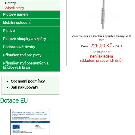
- Dorazy
- Zástrč brány
Plotové panely
Mobilní oplocení
Pletivo
Zajišťovací zástrčka západka brány 200
Plotové sloupky a vzpěry
mm
226,00 Kč
Cena:
s DPH
Podhrabové desky
Dostupnost:
Příslušenství pro ploty
není skladem
(skladem pracovních dnů)
Příslušenství posuvných a
křídlových bran
Obchodní podmínky
Jak nakupovat?
Dotace EU