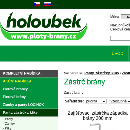
Měna:
Nákupní koš
Celková ce
ÚVOD
Panty, zástrčky, kliky
Zást
KOMPLETNÍ NABÍDKA
Nacházíte se:
/
Zástrč brány
AKČNÍ NABÍDKA
Plotové branky
Zástrč brány
Plotové brány
Seřadit dle:
Zámky a panty LOCINOX
Panty, zástrčky, kliky
Zajišťovací zástrčka západka
brány 200 mm
- Panty
- Zámky
- Kliky