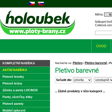
Měna:
Nákupní koš
Celková ce
ÚVOD
Pletivo
Pletivo barevné
KOMPLETNÍ NABÍDKA
Nacházíte se:
/
|
P
Pletivo barevné
AKČNÍ NABÍDKA
Plotové branky
Seřadit dle:
Plotové brány
Zámky a panty LOCINOX
... žádné produkty v této kategorii ...
Panty, zástrčky, kliky
Plotové panely
Mobilní oplocení